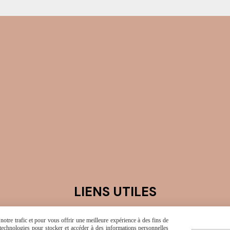
LIENS UTILES
otre trafic et pour vous offrir une meilleure expérience à des fins de
MON COMPTE
s technologies pour stocker et accéder à des informations personnelles