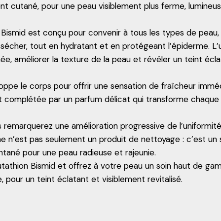
ent cutané, pour une peau visiblement plus ferme, lumineus
ismid est conçu pour convenir à tous les types de peau, 
écher, tout en hydratant et en protégeant l’épiderme. L’ut
ée, améliorer la texture de la peau et révéler un teint écl
pe le corps pour offrir une sensation de fraîcheur immédi
 est complétée par un parfum délicat qui transforme chaq
s remarquerez une amélioration progressive de l’uniformité
e n’est pas seulement un produit de nettoyage : c’est un 
ntané pour une peau radieuse et rajeunie.
tathion Bismid et offrez à votre peau un soin haut de g
our un teint éclatant et visiblement revitalisé.