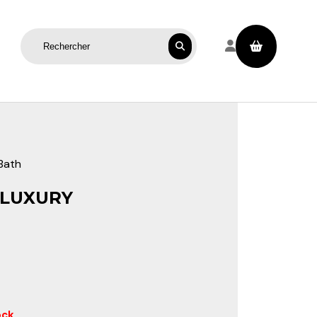
Rechercher sur le site
 Bath
 LUXURY
ock