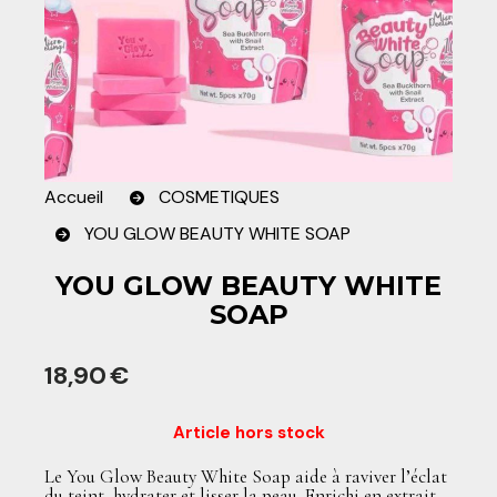
Accueil
COSMETIQUES
YOU GLOW BEAUTY WHITE SOAP
YOU GLOW BEAUTY WHITE
SOAP
18,90
€
Article hors stock
Le You Glow Beauty White Soap aide à raviver l’éclat
du teint, hydrater et lisser la peau. Enrichi en extrait