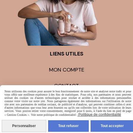
LIENS UTILES
MON COMPTE
CONTACT
Nous utilisons des cookies pour assurer le bon fonctionnement de notre site et analyser notre trafic et pour
vous offrir une meilleure expérience à des fins de statistiques. Pour cela, nos partenaires et nous peuvent
utiliser des cookies ou d'autres technologies pour stocker et accéder à des informations personnelles
MENTIONS LÉGALES
POLITIQUE DE CONFIDENTIALITÉ
GESTION
comme votre visite sur notre site. Nous partageons également des informations sur l'utilisation de notre
site avec nos partenaires de médias sociaux, de publicité et d'analyse, qui peuvent combiner celles-ci avec
COOKIES
MON COMPTE
SITE CRÉÉ AVEC CMONSITE
d'autres informations que vous leur avez fournies ou qu'ils ont collectées lors de votre utilisation de leurs
services. Vous pouvez retirer votre consentement, enregistré pour 6 mois, à l'aide du lien en pied de page
Politique de confidentialité
« Gestion Cookies ». Voir notre politique de confidentialité :
Personnaliser
Tout refuser
Tout accepter