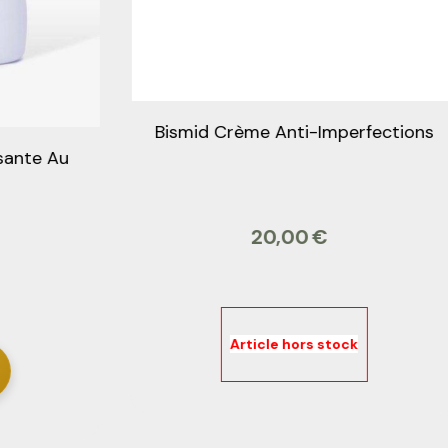
xtra
Lotion Bismid Egyptian Half Cast
45,00
€
Article hors stock