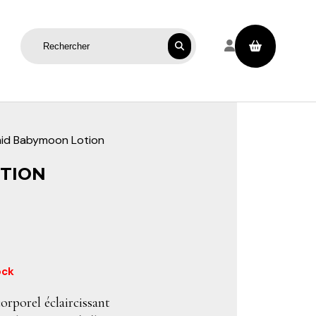
Rechercher sur le site
mid Babymoon Lotion
TION
ock
rporel éclaircissant