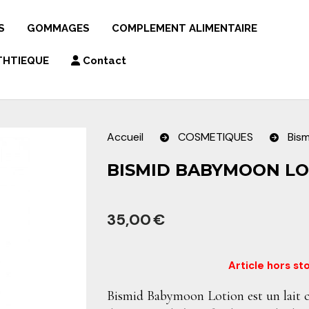
S
GOMMAGES
COMPLEMENT ALIMENTAIRE
THTIEQUE
Contact
Accueil
COSMETIQUES
Bis
BISMID BABYMOON LO
CHE
35,00
€
OTION TONIQUE
Article hors st
Bismid Babymoon Lotion est un lait co