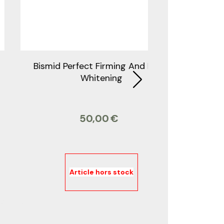
BISMID BODY GLOWING OIL
Bismid 
35,00
€
Article hors stock